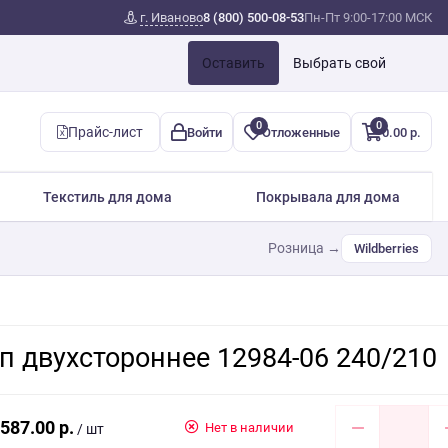
г. Иваново
8 (800) 500-08-53
Пн-Пт 9:00-17:00 МСК
Оставить
Выбрать свой
0
0
Прайс-лист
Войти
Отложенные
0.00 р.
Текстиль для дома
Покрывала для дома
Розница →
Wildberries
п двухстороннее 12984-06 240/210
587.00 р.
Нет в наличии
/ шт