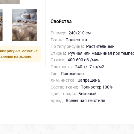
Свойства
Размер
:
240/210 см
Ткань
:
Полисатин
По типу рисунка
:
Растительный
ние рисунка может не
Стирка
:
ручная или машинная при темпе
ражения на экране.
Отжим
:
400-600 об./мин
Плотность
:
240 +/- 7 гр/м2
Тип
:
Покрывало
Хим. чистка
:
запрещена
Состав ткани
:
Полиэстер 100%
Цвет товара
:
бежевый
Бренд
:
Вселенная текстиля