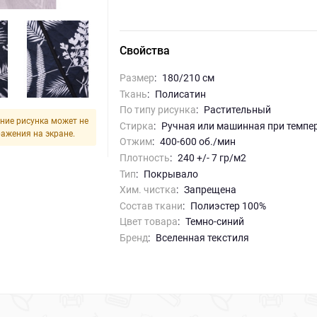
Свойства
Размер
:
180/210 см
Ткань
:
Полисатин
По типу рисунка
:
Растительный
ние рисунка может не
Стирка
:
ручная или машинная при темпе
ражения на экране.
Отжим
:
400-600 об./мин
Плотность
:
240 +/- 7 гр/м2
Тип
:
Покрывало
Хим. чистка
:
запрещена
Состав ткани
:
Полиэстер 100%
Цвет товара
:
темно-синий
Бренд
:
Вселенная текстиля