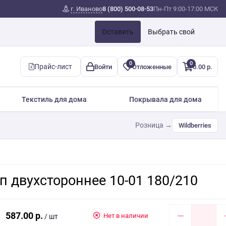
г. Иваново
8 (800) 500-08-53
Пн-Пт 9:00-17:00 МСК
Оставить
Выбрать свой
0
0
Прайс-лист
Войти
Отложенные
0.00 р.
Текстиль для дома
Покрывала для дома
Розница →
Wildberries
п двухстороннее 10-01 180/210
587.00 р.
Нет в наличии
/ шт