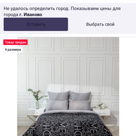
Не удалось определить город. Показываем цены для
города
г. Иваново
.
Опт •
от 10 000 ₽
Оставить
Выбрать свой
Розница → WB
Товар продан
4 размера