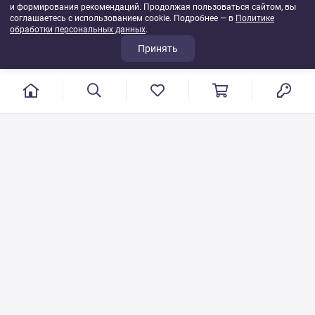
и формирования рекомендаций. Продолжая пользоваться сайтом, вы
соглашаетесь с использованием cookie. Подробнее — в
Политике
обработки персональных данных
.
Принять
г. Иваново, пер. Конспиративный, 7
Режим работы: с 9:00 до 17:00
Сб.- Вс. выходной день