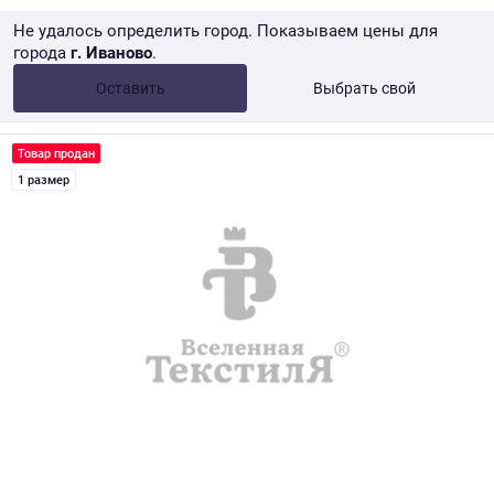
Не удалось определить город. Показываем цены для
города
г. Иваново
.
Опт •
от 10 000 ₽
Оставить
Выбрать свой
Розница → WB
Товар продан
1 размер