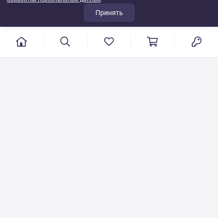
Принять
г. Иваново, пер. Конспиративный, 7
Режим работы: с 9:00 до 17:00
Сб.- Вс. выходной день
8 800 500-08-53
VT-115@yandex.ru
Бесплатный звонок по РФ
Писать по общим вопросам