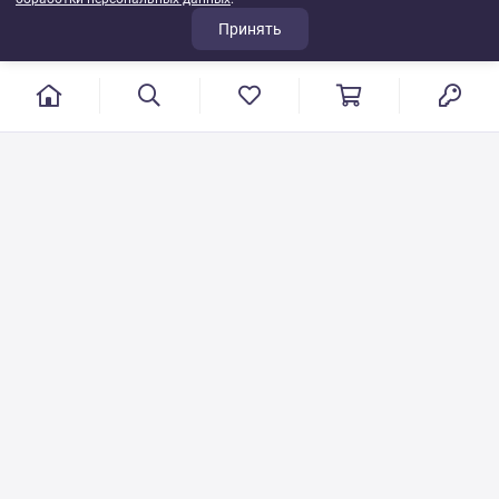
Принять
г. Иваново, пер. Конспиративный, 7
Режим работы: с 9:00 до 17:00
Сб.- Вс. выходной день
8 800 500-08-53
VT-115@yandex.ru
Бесплатный звонок по РФ
Писать по общим вопросам