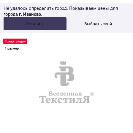
Не удалось определить город. Показываем цены для
города
г. Иваново
.
Опт •
от 10 000 ₽
Оставить
Выбрать свой
Розница → WB
Товар продан
1 размер