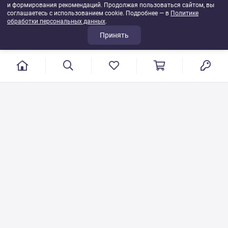
и формирования рекомендаций. Продолжая пользоваться сайтом, вы
соглашаетесь с использованием cookie. Подробнее — в
Политике
обработки персональных данных
.
Принять
г. Иваново, пер. Конспиративный, 7
Режим работы: с 9:00 до 17:00
Сб.- Вс. выходной день