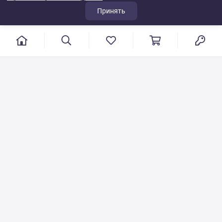
Принять
г. Иваново, пер. Конспиративный, 7
Режим работы: с 9:00 до 17:00
Сб.- Вс. выходной день
8 800 500-08-53
VT-115@yandex.ru
Бесплатный звонок по РФ
Писать по общим вопросам