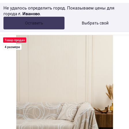
Не удалось определить город. Показываем цены для
города
г. Иваново
.
Опт •
от 10 000 ₽
Оставить
Выбрать свой
Розница → WB
Товар продан
4 размера