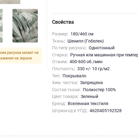
Свойства
Размер
:
180/460 см
Ткань
:
Шенилл (Гобелен)
По типу рисунка
:
однотонный
ние рисунка может не
Стирка
:
ручная или машинная при темпе
ражения на экране.
Отжим
:
400-600 об./мин
Плотность
:
330 +/- 10 гр/м2
Тип
:
Покрывало
Хим. чистка
:
запрещена
Состав ткани
:
Полиэстер 100%
Цвет товара
:
зеленый
Бренд
:
Вселенная текстиля
Штрихкод в УПД
:
4620405192528