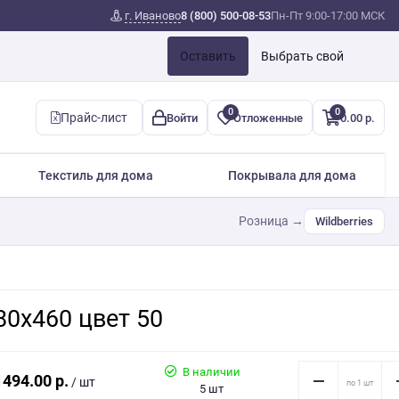
г. Иваново
8 (800) 500-08-53
Пн-Пт 9:00-17:00 МСК
Оставить
Выбрать свой
0
0
Прайс-лист
Войти
Отложенные
0.00 р.
Текстиль для дома
Покрывала для дома
Розница →
Wildberries
80х460 цвет 50
В наличии
1494.00 р.
/ шт
5 шт