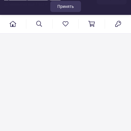
до минимума ещё 7 522 ₽
Принять
г. Иваново, пер. Конспиративный, 7
Режим работы: с 9:00 до 17:00
Сб.- Вс. выходной день
8 800 500-08-53
VT-115@yandex.ru
Бесплатный звонок по РФ
Писать по общим вопросам