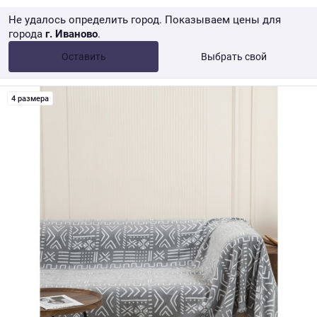
Не удалось определить город. Показываем цены для
города
г. Иваново
.
Опт •
от 10 000 ₽
Оставить
Выбрать свой
Розница → WB
4 размера