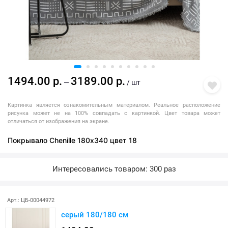
1494.00 р.
3189.00 р.
—
/ шт
Картинка является ознакомительным материалом. Реальное расположение
рисунка может не на 100% совпадать с картинкой. Цвет товара может
отличаться от изображения на экране.
Покрывало Chenille 180х340 цвет 18
Интересовались товаром: 300 раз
Арт.: ЦБ-00044972
серый 180/180 см