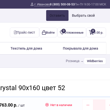
г. Иваново
8 (800) 500-08-53
Пн-Пт 9:00-17:00 МСК
Оставить
Выбрать свой
0
0
Прайс-лист
Войти
Отложенные
0.00 р.
Текстиль для дома
Покрывала для дома
Розница →
Wildberries
ystal 90х160 цвет 52
763.00 р.
Нет в наличии
/ шт