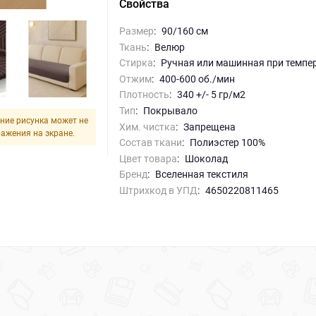
Свойства
Размер
:
90/160 см
Ткань
:
Велюр
Стирка
:
ручная или машинная при темпе
Отжим
:
400-600 об./мин
Плотность
:
340 +/- 5 гр/м2
Тип
:
Покрывало
ние рисунка может не
Хим. чистка
:
запрещена
ражения на экране.
Состав ткани
:
Полиэстер 100%
Цвет товара
:
Шоколад
Бренд
:
Вселенная текстиля
Штрихкод в УПД
:
4650220811465