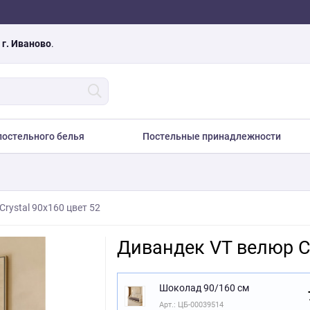
а
г. Иваново
.
остельного белья
Постельные принадлежности
rystal 90х160 цвет 52
Дивандек VT велюр Cr
Шоколад 90/160 см
Арт.: ЦБ-00039514