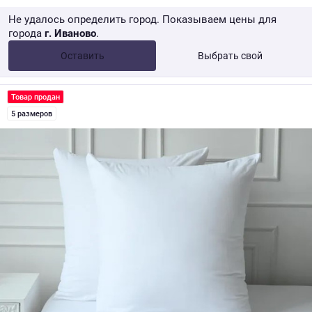
Не удалось определить город. Показываем цены для
города
г. Иваново
.
Опт •
от 10 000 ₽
Оставить
Выбрать свой
Розница → WB
Товар продан
5 размеров