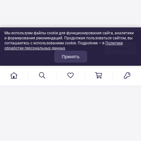
Мы используем файлы cookie для функционирования сайта, аналитики
и формирования рекомендаций. Продолжая пользоваться сайтом, вы
545 ₽
соглашаетесь с использованием cookie. Подробнее — в
Политике
В корзину
обработки персональных данных
1
шт
.
до минимума ещё 9 455 ₽
Принять