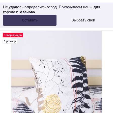
Не удалось определить город. Показываем цены для
города
г. Иваново
.
Опт •
от 10 000 ₽
Оставить
Выбрать свой
Розница → WB
Товар продан
1 размер