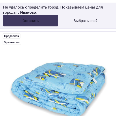
Не удалось определить город. Показываем цены для
города
г. Иваново
.
Опт •
от 10 000 ₽
Оставить
Выбрать свой
Розница → WB
Предзаказ
5 размеров