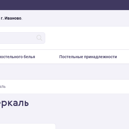
а
г. Иваново
.
остельного белья
Постельные принадлежности
аль
еркаль