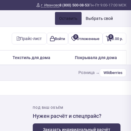
г. Иваново
8 (800) 500-08-53
Пн-Пт 9:00-17:00 МСК
Оставить
Выбрать свой
0
0
Прайс-лист
Войти
Отложенные
0.00 р.
Текстиль для дома
Покрывала для дома
Розница →
Wildberries
ПОД ВАШ ОБЪЁМ
Нужен расчёт и спецпрайс?
Заказать индивидуальный расчёт