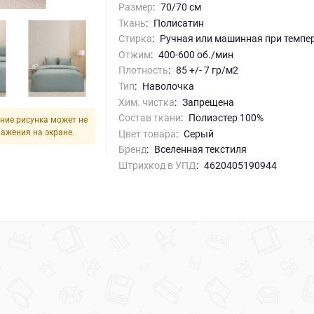
Размер
:
70/70 см
Ткань
:
Полисатин
Стирка
:
ручная или машинная при темпе
Отжим
:
400-600 об./мин
Плотность
:
85 +/- 7 гр/м2
Тип
:
Наволочка
Хим. чистка
:
запрещена
Состав ткани
:
Полиэстер 100%
ние рисунка может не
ражения на экране.
Цвет товара
:
серый
Бренд
:
Вселенная текстиля
Штрихкод в УПД
:
4620405190944