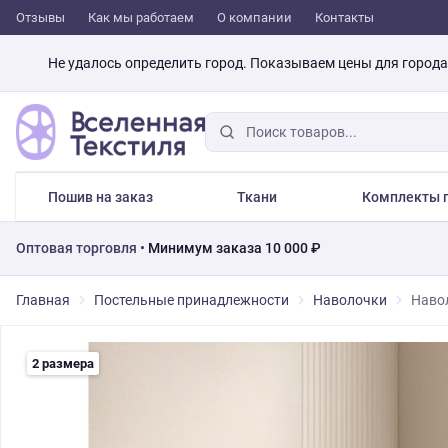
Отзывы
Как мы работаем
О компании
Контакты
Не удалось определить город. Показываем цены для город
Пошив на заказ
Ткани
Комплекты п
Оптовая торговля •
Минимум заказа 10 000 ₽
Главная
Постельные принадлежности
Наволочки
Навол
2 размера