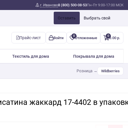
г. Иваново
8 (800) 500-08-53
Пн-Пт 9:00-17:00 МСК
Оставить
Выбрать свой
0
0
Прайс-лист
Войти
Отложенные
0.00 р.
Текстиль для дома
Покрывала для дома
Розница →
Wildberries
сатина жаккард 17-4402 в упаковк