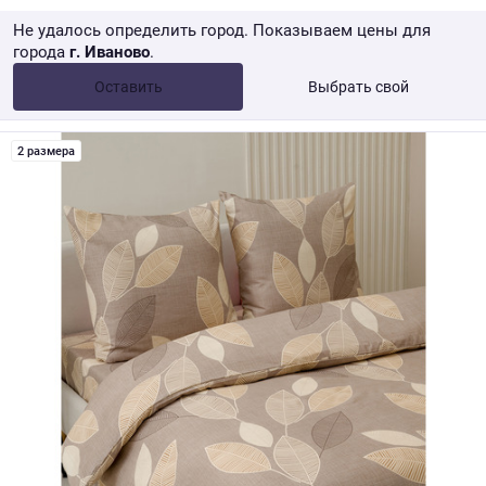
Не удалось определить город. Показываем цены для
города
г. Иваново
.
Опт •
от 10 000 ₽
Оставить
Выбрать свой
Розница → WB
2 размера