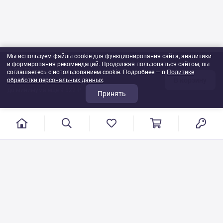
Мы используем файлы cookie для функционирования сайта, аналитики
и формирования рекомендаций. Продолжая пользоваться сайтом, вы
178 ₽
соглашаетесь с использованием cookie. Подробнее — в
Политике
В корзину
обработки персональных данных
1
шт
.
до минимума ещё 9 822 ₽
Принять