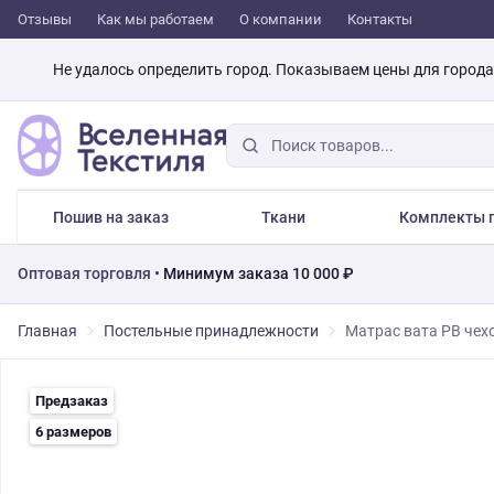
Отзывы
Как мы работаем
О компании
Контакты
Не удалось определить город. Показываем цены для город
Пошив на заказ
Ткани
Комплекты п
Оптовая торговля •
Минимум заказа 10 000 ₽
Главная
Постельные принадлежности
Матрас вата РВ чех
Предзаказ
6 размеров