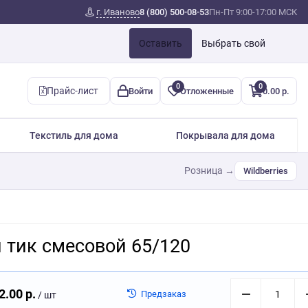
г. Иваново
8 (800) 500-08-53
Пн-Пт 9:00-17:00 МСК
Оставить
Выбрать свой
0
0
Прайс-лист
Войти
Отложенные
0.00 р.
Текстиль для дома
Покрывала для дома
Розница →
Wildberries
 тик смесовой 65/120
2.00 р.
Предзаказ
/ шт