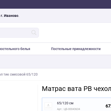
а
г. Иваново
.
остельного белья
Постельные принадлежности
ол тик смесовой 65/120
Матрас вата РВ чехол
65/120 см
67
Арт.: ЦБ-00043634