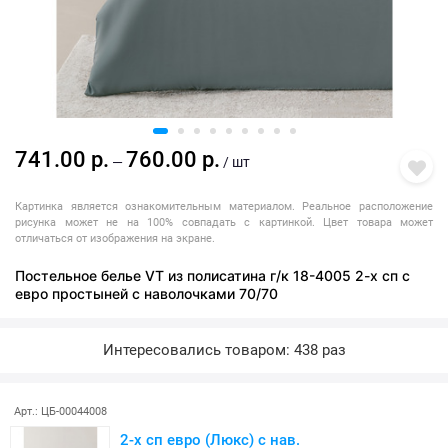
741.00 р.
760.00 р.
—
/ шт
Картинка является ознакомительным материалом. Реальное расположение
рисунка может не на 100% совпадать с картинкой. Цвет товара может
отличаться от изображения на экране.
Постельное белье VT из полисатина г/к 18-4005 2-х сп с
евро простыней с наволочками 70/70
Интересовались товаром: 438 раз
Арт.: ЦБ-00044008
2-х сп евро (Люкс) с нав.