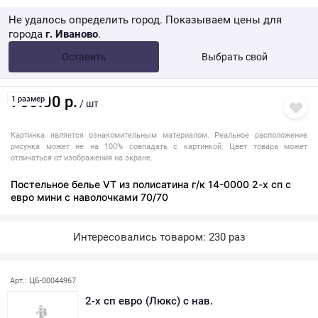
Не удалось определить город. Показываем цены для
города
г. Иваново
.
Опт •
от 10 000 ₽
Оставить
Выбрать свой
Розница → WB
760.00 р.
1 размер
/ шт
Картинка является ознакомительным материалом. Реальное расположение
рисунка может не на 100% совпадать с картинкой. Цвет товара может
отличаться от изображения на экране.
Постельное белье VT из полисатина г/к 14-0000 2-х сп с
евро мини с наволочками 70/70
Интересовались товаром: 230 раз
Арт.: ЦБ-00044967
2-х сп евро (Люкс) с нав.