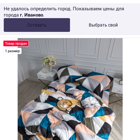
Не удалось определить город. Показываем цены для
города
г. Иваново
.
Опт •
от 10 000 ₽
Оставить
Выбрать свой
Розница → WB
Товар продан
1 размер