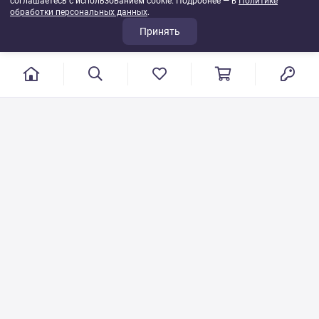
соглашаетесь с использованием cookie. Подробнее — в
Политике
обработки персональных данных
.
Принять
г. Иваново, пер. Конспиративный, 7
Режим работы: с 9:00 до 17:00
Сб.- Вс. выходной день
8 800 500-08-53
VT-115@yandex.ru