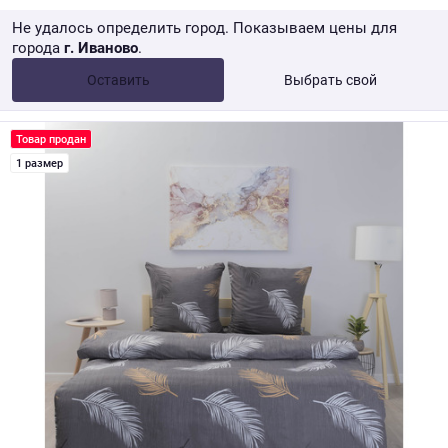
Не удалось определить город. Показываем цены для
города
г. Иваново
.
Опт •
от 10 000 ₽
Оставить
Выбрать свой
Розница → WB
Товар продан
1 размер