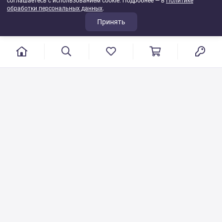
соглашаетесь с использованием cookie. Подробнее — в
Политике
обработки персональных данных
.
Принять
г. Иваново, пер. Конспиративный, 7
Режим работы: с 9:00 до 17:00
Сб.- Вс. выходной день
8 800 500-08-53
VT-115@yandex.ru