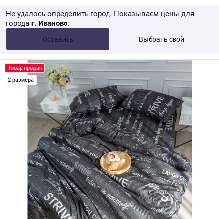
Не удалось определить город. Показываем цены для
города
г. Иваново
.
Опт •
от 10 000 ₽
Оставить
Выбрать свой
Розница → WB
Товар продан
2 размера