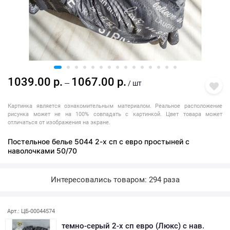
1039.00 р.
1067.00 р.
—
/ шт
Картинка является ознакомительным материалом. Реальное расположение
рисунка может не на 100% совпадать с картинкой. Цвет товара может
отличаться от изображения на экране.
Постельное белье 5044 2-х сп с евро простыней с
наволочками 50/70
Интересовались товаром: 294 раза
Арт.: ЦБ-00044574
темно-серый 2-х сп евро (Люкс) с нав.