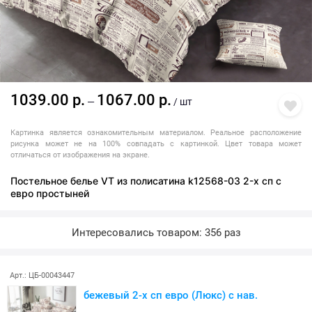
1039.00 р.
1067.00 р.
—
/ шт
Картинка является ознакомительным материалом. Реальное расположение
рисунка может не на 100% совпадать с картинкой. Цвет товара может
отличаться от изображения на экране.
Постельное белье VT из полисатина k12568-03 2-х сп с
евро простыней
Интересовались товаром: 356 раз
Арт.: ЦБ-00043447
бежевый 2-х сп евро (Люкс) с нав.