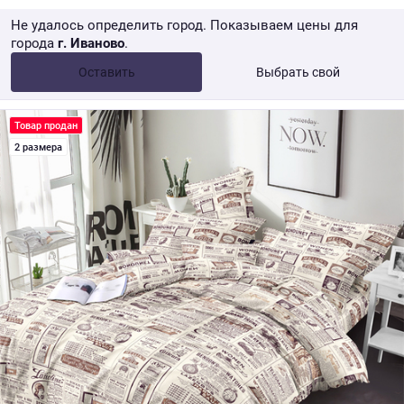
Не удалось определить город. Показываем цены для
города
г. Иваново
.
Опт •
от 10 000 ₽
Оставить
Выбрать свой
Розница → WB
Товар продан
2 размера