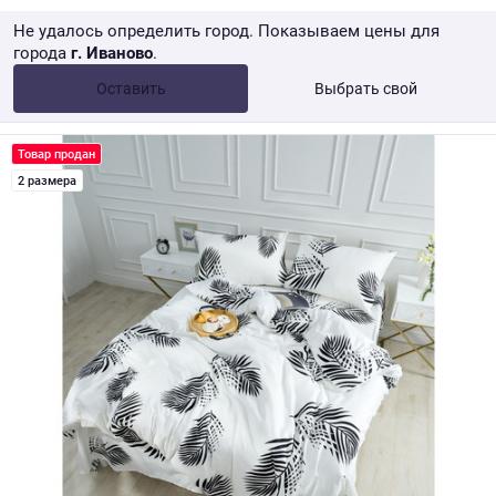
Не удалось определить город. Показываем цены для
города
г. Иваново
.
Опт •
от 10 000 ₽
Оставить
Выбрать свой
Розница → WB
Товар продан
2 размера