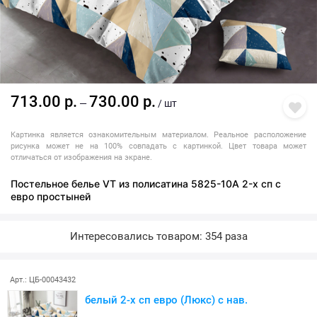
713.00 р.
730.00 р.
—
/ шт
Картинка является ознакомительным материалом. Реальное расположение
рисунка может не на 100% совпадать с картинкой. Цвет товара может
отличаться от изображения на экране.
Постельное белье VT из полисатина 5825-10A 2-х сп с
евро простыней
Интересовались товаром: 354 раза
Арт.: ЦБ-00043432
белый 2-х сп евро (Люкс) с нав.