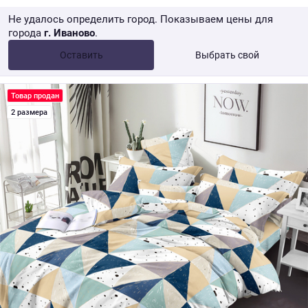
Не удалось определить город. Показываем цены для
города
г. Иваново
.
Опт •
от 10 000 ₽
Оставить
Выбрать свой
Розница → WB
Товар продан
2 размера