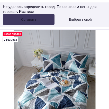
Не удалось определить город. Показываем цены для
города
г. Иваново
.
Опт •
от 10 000 ₽
Оставить
Выбрать свой
Розница → WB
Товар продан
2 размера