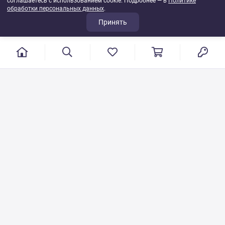
соглашаетесь с использованием cookie. Подробнее — в
Политике
обработки персональных данных
.
Принять
г. Иваново, пер. Конспиративный, 7
Режим работы: с 9:00 до 17:00
Сб.- Вс. выходной день
8 800 500-08-53
VT-115@yandex.ru