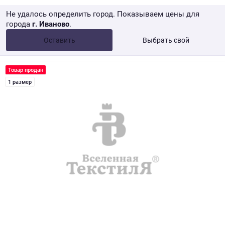
Не удалось определить город. Показываем цены для
города
г. Иваново
.
Опт •
от 10 000 ₽
Оставить
Выбрать свой
Розница → WB
Товар продан
1 размер